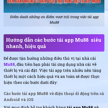
Điểm danh những ưu điểm vượt trội trong việc tải app
Mu88
Hướng dẫn các bước tải app Mu88 siêu
nhanh, hiệu quả
Để được tận hưởng những điều thú vị tại nhà cái
Mu88
, đầu tiên bạn phải tải ứng dụng nhà cái về
thiết bị và cài đặt. Việc tải app trên nhiều nền tảng
thiết bị một cách hiệu quả và an toàn sẽ được thực
hiện theo các bước dưới đây:
Các bước tải app Mu88 về điện thoại di động trên cả
Android và iOS
Với mục đích hỗ trợ khách hàng
tải app Mu88
về