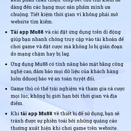
dàng đến các hạng mục sản phẩm mình ưa
chuộng. Tiết kiệm thời gian vì không phải mở
website tìm kiếm.
Tải app Mu88
và cài đặt ứng dụng trên di động
giúp bạn nhanh chóng truy cập vào tài khoản để
chơi game và đặt cược mà không lo bị gián đoạn
do mạng chậm hay bị lag.
Ứng dụng Mu88 có tính năng bảo mật bằng công
nghệ cao, đảm bảo mọi dữ liệu của khách hàng
luôn dduocj bảo vệ an toàn tuyệt đối.
Game thủ có thể trải nghiệm và tham gia cá cược
mọi lúc, không bị giới hạn bởi thời gian và địa
điểm.
Khi
tải app Mu88
về thiết bị để sử dụng, bạn sẽ
tránh được sự phiền toái bởi những quảng cáo
thường xuất hiện khi chơi game trên website.