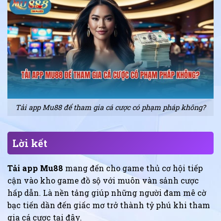
Tải app Mu88 để tham gia cá cược có phạm pháp không?
Lời kết
Tải app Mu88
mang đến cho game thủ cơ hội tiếp
cận vào kho game đồ sộ với muôn vàn sảnh cược
hấp dẫn. Là nền tảng giúp những người đam mê cờ
bạc tiến dần đến giấc mơ trở thành tỷ phú khi tham
gia cá cược tại đây.