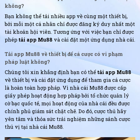
không?
Bạn không thể tải nhiều app về cùng một thiết bị,
bởi mỗi một cá nhân chỉ được đăng ký duy nhất một
tài khoản hội viên. Tương ứng với việc bạn chỉ được
phép
tải app Mu88
và cài đặt một ứng dụng nhà cái.
Tải app Mu88 về thiết bị để cá cược có vi phạm
pháp luật không?
Chúng tôi xin khẳng định bạn có thể
tải app Mu88
về thiết bị và cài đặt ứng dụng để tham gia cá cược
là hoàn toàn hợp pháp. Vì nhà cái Mu88 được cấp
giấy phép hoạt động hợp pháp bởi tổ chức quản lý
cờ bạc quốc tế, mọi hoạt động của nhà cái đều được
chính phủ giám sát chặt chẽ. Do đó, cược thủ hãy
yên tâm và thỏa sức trải nghiệm những sảnh cược
thú vị tại nhà cái Mu88.