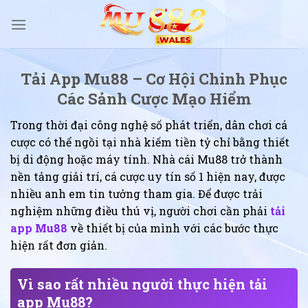
Skip
to
content
Tải App Mu88 – Cơ Hội Chinh Phục
Các Sảnh Cược Mạo Hiểm
Trong thời đại công nghệ số phát triển, dân chơi cá
cược có thể ngồi tại nhà kiếm tiền tỷ chỉ bằng thiết
bị di động hoặc máy tính. Nhà cái Mu88 trở thành
nền tảng giải trí, cá cược uy tín số 1 hiện nay, được
nhiều anh em tin tưởng tham gia. Để được trải
nghiệm những điều thú vị, người chơi cần phải
tải
app Mu88
về thiết bị của mình với các bước thực
hiện rất đơn giản.
Vì sao rất nhiều người thực hiện tải
app Mu88?