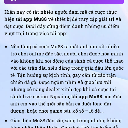
Hiện nay có rất nhiều người đam mê cá cược thực
hiện
tải app Mu88
về thiết bị để truy cập giải trí và
đặt cược. Dưới đây cùng điểm danh những ưu điểm
vượt trội trong việc tải app:
Nền tảng cá cược Mu88 ra mắt anh em rất nhiều
trò chơi online đặc sắc, người chơi được hòa mình
vào không khí sôi động của sảnh cá cược thể thao
với các trận đấu siêu đẳng trong giải đấu lớn quốc
tế. Tận hưởng sự kịch tính, gay cấn từ các trận
chiến đá gà. Được ngắm nhìn và giao lưu với
những cô nàng dealer xinh đẹp khi cá cược tại
sảnh live casino. Ngoài ra,
tải app Mu88
còn đưa
anh em vào thế giới săn bắn cá dưới lòng đại
dương, hoặc chơi game bài, xổ số – lô đề,…
Giao diện Mu88 đặc sắc, sang trọng nhưng không
kém phần thân thiện. Giúp bet thủ tìm kiếm dễ