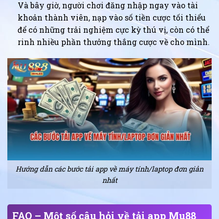
Và bây giờ, người chơi đăng nhập ngay vào tài
khoản thành viên, nạp vào số tiền cược tối thiểu
để có những trải nghiệm cực kỳ thú vị, còn có thể
rinh nhiều phần thưởng thắng cược về cho mình.
Hướng dẫn các bước tải app về máy tính/laptop đơn giản
nhất
FAQ – Một số câu hỏi về tải app Mu88