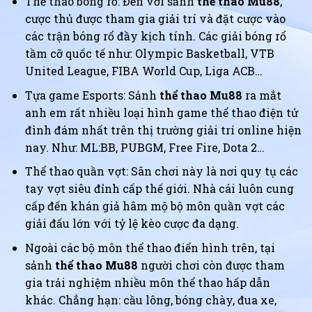
Thể thao bóng rổ: Đến với sảnh
thể thao Mu88
,
cược thủ được tham gia giải trí và đặt cược vào
các trận bóng rổ đầy kịch tính. Các giải bóng rổ
tầm cỡ quốc tế như: Olympic Basketball, VTB
United League, FIBA World Cup, Liga ACB…
Tựa game Esports: Sảnh
thể thao Mu88
ra mắt
anh em rất nhiều loại hình game thể thao điện tử
đình đám nhất trên thị trường giải trí online hiện
nay. Như: ML:BB, PUBGM, Free Fire, Dota 2…
Thể thao quần vợt: Sân chơi này là nơi quy tụ các
tay vợt siêu đỉnh cấp thế giới. Nhà cái luôn cung
cấp đến khán giả hâm mộ bộ môn quần vợt các
giải đấu lớn với tỷ lệ kèo cược đa dạng.
Ngoài các bộ môn thể thao điển hình trên, tại
sảnh
thể thao Mu88
người chơi còn được tham
gia trải nghiệm nhiều môn thể thao hấp dẫn
khác. Chẳng hạn: cầu lông, bóng chày, đua xe,