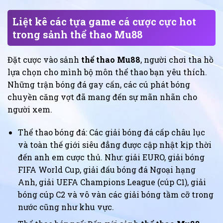
Liệt kê các tựa game cá cược cực hot
trong sảnh thể thao Mu88
Đặt cược vào sảnh
thể thao Mu88
, người chơi tha hồ
lựa chọn cho mình bộ môn thể thao bạn yêu thích.
Những trận bóng đá gay cấn, các cú phát bóng
chuyền căng vợt đã mang đến sự mãn nhãn cho
người xem.
Thể thao bóng đá: Các giải bóng đá cấp châu lục
và toàn thế giới siêu đẳng được cập nhật kịp thời
đến anh em cược thủ. Như: giải EURO, giải bóng
FIFA World Cup, giải đấu bóng đá Ngoại hạng
Anh, giải UEFA Champions League (cúp C1), giải
bóng cúp C2 và vô vàn các giải bóng tầm cỡ trong
nước cũng như khu vực.