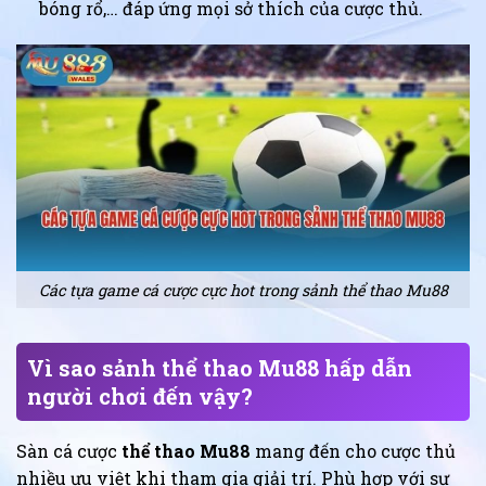
bóng rổ,… đáp ứng mọi sở thích của cược thủ.
Các tựa game cá cược cực hot trong sảnh thể thao Mu88
Vì sao sảnh thể thao Mu88 hấp dẫn
người chơi đến vậy?
Sàn cá cược
thể thao Mu88
mang đến cho cược thủ
nhiều ưu việt khi tham gia giải trí. Phù hợp với sự