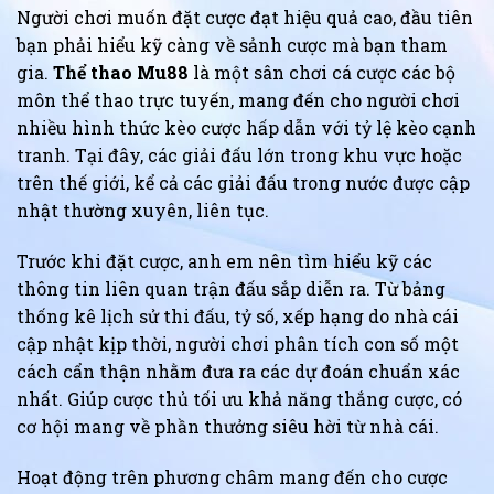
Người chơi muốn đặt cược đạt hiệu quả cao, đầu tiên
bạn phải hiểu kỹ càng về sảnh cược mà bạn tham
gia.
Thể thao Mu88
là một sân chơi cá cược các bộ
môn thể thao trực tuyến, mang đến cho người chơi
nhiều hình thức kèo cược hấp dẫn với tỷ lệ kèo cạnh
tranh. Tại đây, các giải đấu lớn trong khu vực hoặc
trên thế giới, kể cả các giải đấu trong nước được cập
nhật thường xuyên, liên tục.
Trước khi đặt cược, anh em nên tìm hiểu kỹ các
thông tin liên quan trận đấu sắp diễn ra. Từ bảng
thống kê lịch sử thi đấu, tỷ số, xếp hạng do nhà cái
cập nhật kịp thời, người chơi phân tích con số một
cách cẩn thận nhằm đưa ra các dự đoán chuẩn xác
nhất. Giúp cược thủ tối ưu khả năng thắng cược, có
cơ hội mang về phần thưởng siêu hời từ nhà cái.
Hoạt động trên phương châm mang đến cho cược