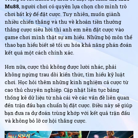
Mu88
, người chơi có quyền lựa chọn cho mình trò
chơi bất kỳ để đặt cược. Tuy nhiên, muốn giành
nhiều chiến thắng và thu về khoản tiền thưởng
thắng cược siêu hời thì anh em nên đặt cược vào
game chơi mình thật sự am hiểu. Những bộ môn thể
thao bạn hiểu biết sẽ tối ưu hóa khả năng phán đoán
kết quả một cách chính xác.
Hơn nữa, cược thủ không được lười nhác, phải
không ngừng trau dồi kiến thức, tìm hiểu kỹ luật
chơi. Học hỏi thêm những kinh nghiệm cá cược từ
cao thủ chuyên nghiệp. Cập nhật liên tục bảng
thống kê dữ liệu từ nhà cái về các vấn đề liên quan
đến trận đấu bạn chuẩn bị đặt cược. Điều này sẽ giúp
bạn đưa ra dự đoán trùng khớp với kết quả trận đấu
và không bỏ lỡ cơ hội thắng cược.