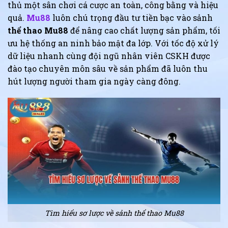
thủ một sân chơi cá cược an toàn, công bằng và hiệu
quả.
Mu88
luôn chú trọng đầu tư tiền bạc vào sảnh
thể thao Mu88
để nâng cao chất lượng sản phẩm, tối
ưu hệ thống an ninh bảo mật đa lớp. Với tốc độ xử lý
dữ liệu nhanh cùng đội ngũ nhân viên CSKH được
đào tạo chuyên môn sâu về sản phẩm đã luôn thu
hút lượng người tham gia ngày càng đông.
Tìm hiểu sơ lược về sảnh thể thao Mu88