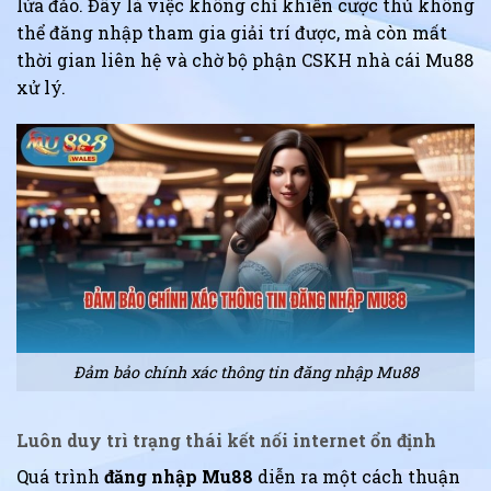
lừa đảo. Đây là việc không chỉ khiến cược thủ không
thể đăng nhập tham gia giải trí được, mà còn mất
thời gian liên hệ và chờ bộ phận CSKH nhà cái Mu88
xử lý.
Đảm bảo chính xác thông tin đăng nhập Mu88
Luôn duy trì trạng thái kết nối internet ổn định
Quá trình
đăng nhập Mu88
diễn ra một cách thuận