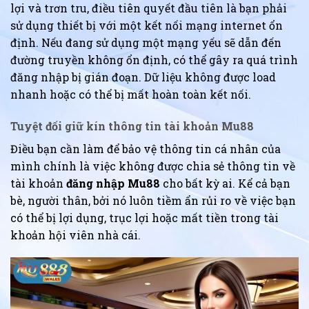
lợi và trơn tru, điều tiên quyết đầu tiên là bạn phải
sử dụng thiết bị với một kết nối mạng internet ổn
định. Nếu đang sử dụng một mạng yếu sẽ dẫn đến
đường truyền không ổn định, có thể gây ra quá trình
đăng nhập bị gián đoạn. Dữ liệu không được load
nhanh hoặc có thể bị mất hoàn toàn kết nối.
Tuyệt đối giữ kín thông tin tài khoản Mu88
Điều bạn cần làm để bảo vệ thông tin cá nhân của
mình chính là việc không được chia sẻ thông tin về
tài khoản
đăng nhập Mu88
cho bất kỳ ai. Kể cả bạn
bè, người thân, bởi nó luôn tiềm ẩn rủi ro về việc bạn
có thể bị lợi dụng, trục lợi hoặc mất tiền trong tài
khoản hội viên nhà cái.